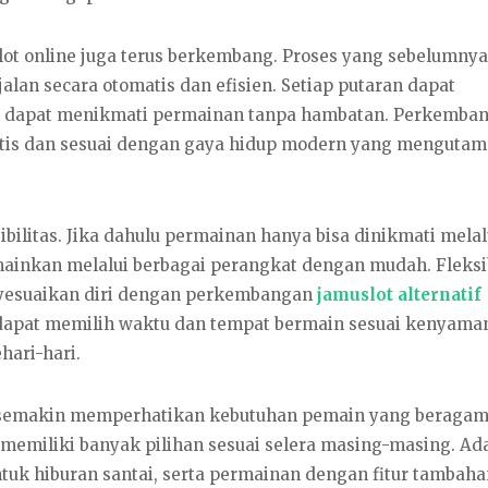
slot online juga terus berkembang. Proses yang sebelumnya
alan secara otomatis dan efisien. Setiap putaran dapat
in dapat menikmati permainan tanpa hambatan. Perkemba
aktis dan sesuai dengan gaya hidup modern yang menguta
bilitas. Jika dahulu permainan hanya bisa dinikmati melal
imainkan melalui berbagai perangkat dengan mudah. Fleksib
nyesuaikan diri dengan perkembangan
jamuslot alternatif
dapat memilih waktu dan tempat bermain sesuai kenyama
hari-hari.
a semakin memperhatikan kebutuhan pemain yang beragam
memiliki banyak pilihan sesuai selera masing-masing. Ad
k hiburan santai, serta permainan dengan fitur tambaha