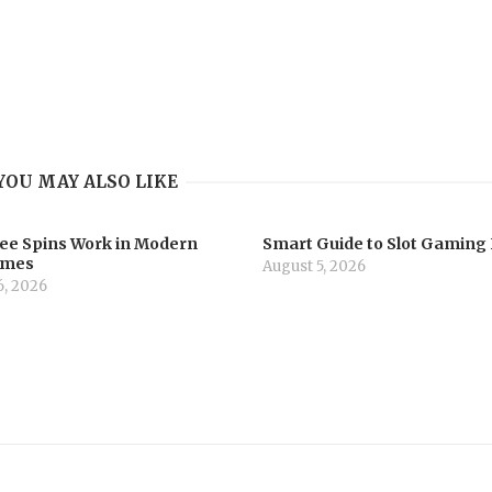
YOU MAY ALSO LIKE
ee Spins Work in Modern
Smart Guide to Slot Gaming 
ames
August 5, 2026
6, 2026