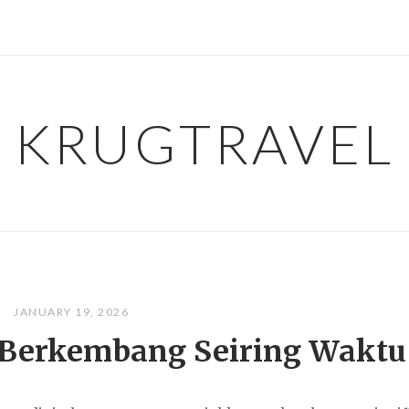
KRUGTRAVEL
JANUARY 19, 2026
s Berkembang Seiring Waktu