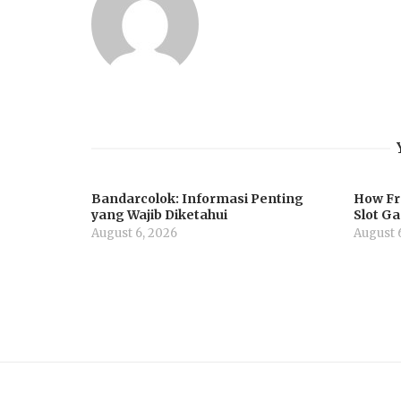
Bandarcolok: Informasi Penting
How Fr
yang Wajib Diketahui
Slot G
August 6, 2026
August 