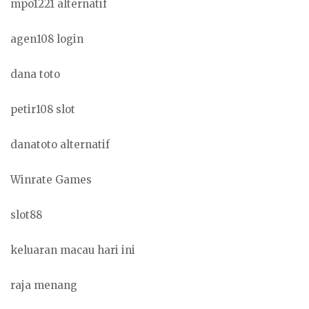
mpo1221 alternatif
agen108 login
dana toto
petir108 slot
danatoto alternatif
Winrate Games
slot88
keluaran macau hari ini
raja menang