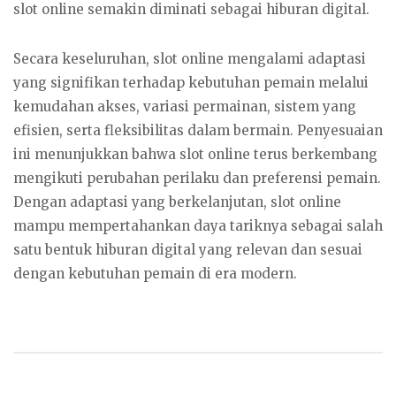
slot online semakin diminati sebagai hiburan digital.
Secara keseluruhan, slot online mengalami adaptasi
yang signifikan terhadap kebutuhan pemain melalui
kemudahan akses, variasi permainan, sistem yang
efisien, serta fleksibilitas dalam bermain. Penyesuaian
ini menunjukkan bahwa slot online terus berkembang
mengikuti perubahan perilaku dan preferensi pemain.
Dengan adaptasi yang berkelanjutan, slot online
mampu mempertahankan daya tariknya sebagai salah
satu bentuk hiburan digital yang relevan dan sesuai
dengan kebutuhan pemain di era modern.