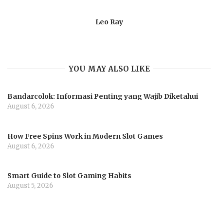
Leo Ray
YOU MAY ALSO LIKE
Bandarcolok: Informasi Penting yang Wajib Diketahui
August 6, 2026
How Free Spins Work in Modern Slot Games
August 6, 2026
Smart Guide to Slot Gaming Habits
August 5, 2026