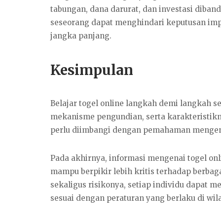
tabungan, dana darurat, dan investasi diband
seseorang dapat menghindari keputusan im
jangka panjang.
Kesimpulan
Belajar togel online langkah demi langkah
mekanisme pengundian, serta karakteristik
perlu diimbangi dengan pemahaman mengenai 
Pada akhirnya, informasi mengenai togel on
mampu berpikir lebih kritis terhadap berbag
sekaligus risikonya, setiap individu dapat 
sesuai dengan peraturan yang berlaku di wil