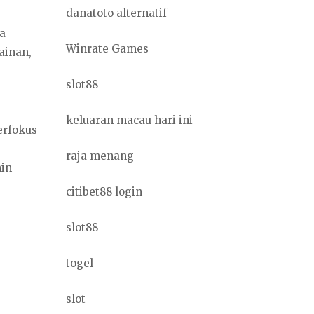
danatoto alternatif
a
Winrate Games
ainan,
slot88
keluaran macau hari ini
erfokus
raja menang
min
citibet88 login
slot88
togel
slot