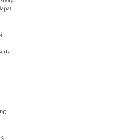
sikapi
dapat
i
serta
a
ang
k,