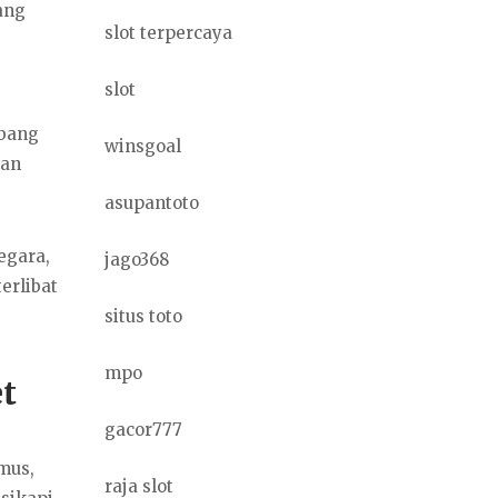
ang
slot terpercaya
slot
mbang
winsgoal
gan
asupantoto
egara,
jago368
erlibat
situs toto
mpo
et
gacor777
mus,
raja slot