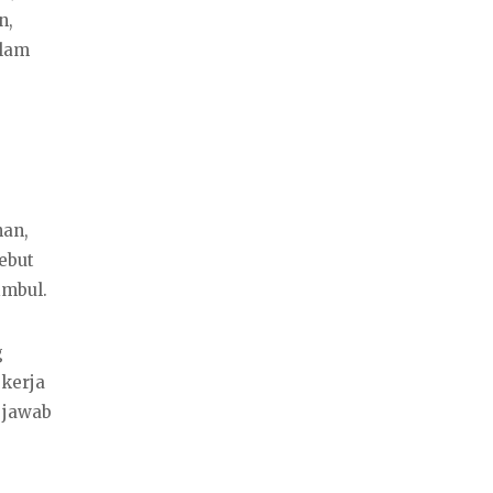
n,
alam
nan,
ebut
imbul.
g
 kerja
 jawab