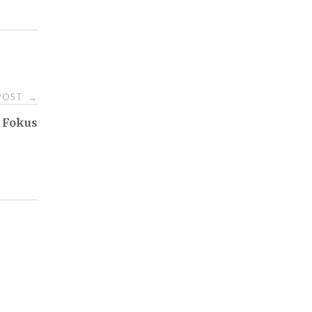
 POST
→
 Fokus