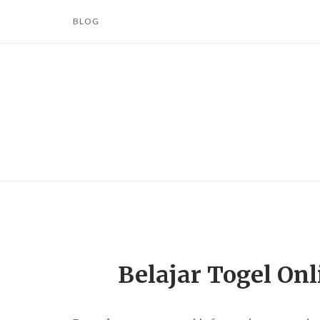
Skip
BLOG
to
content
Belajar Togel On