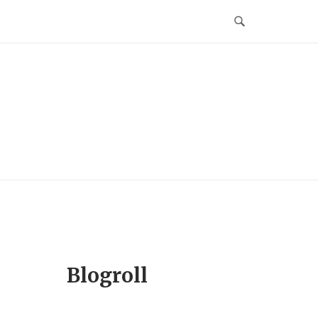
Blogroll