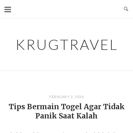
Skip
to
content
KRUGTRAVEL
FEBRUARY 2, 2026
Tips Bermain Togel Agar Tidak
Panik Saat Kalah