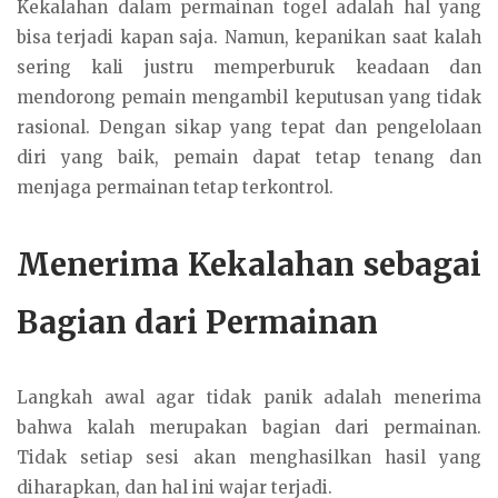
Kekalahan dalam permainan togel adalah hal yang
bisa terjadi kapan saja. Namun, kepanikan saat kalah
sering kali justru memperburuk keadaan dan
mendorong pemain mengambil keputusan yang tidak
rasional. Dengan sikap yang tepat dan pengelolaan
diri yang baik, pemain dapat tetap tenang dan
menjaga permainan tetap terkontrol.
Menerima Kekalahan sebagai
Bagian dari Permainan
Langkah awal agar tidak panik adalah menerima
bahwa kalah merupakan bagian dari permainan.
Tidak setiap sesi akan menghasilkan hasil yang
diharapkan, dan hal ini wajar terjadi.