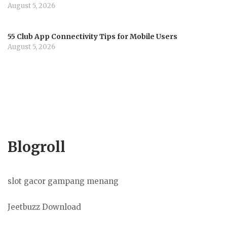
August 5, 2026
55 Club App Connectivity Tips for Mobile Users
August 5, 2026
Blogroll
slot gacor gampang menang
Jeetbuzz Download