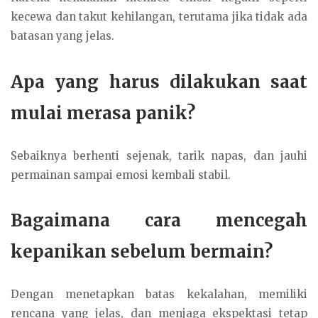
kecewa dan takut kehilangan, terutama jika tidak ada
batasan yang jelas.
Apa yang harus dilakukan saat
mulai merasa panik?
Sebaiknya berhenti sejenak, tarik napas, dan jauhi
permainan sampai emosi kembali stabil.
Bagaimana cara mencegah
kepanikan sebelum bermain?
Dengan menetapkan batas kekalahan, memiliki
rencana yang jelas, dan menjaga ekspektasi tetap