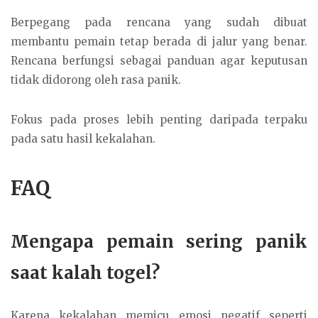
Berpegang pada rencana yang sudah dibuat
membantu pemain tetap berada di jalur yang benar.
Rencana berfungsi sebagai panduan agar keputusan
tidak didorong oleh rasa panik.
Fokus pada proses lebih penting daripada terpaku
pada satu hasil kekalahan.
FAQ
Mengapa pemain sering panik
saat kalah togel?
Karena kekalahan memicu emosi negatif seperti