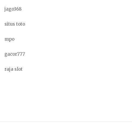
jago368
situs toto
mpo
gacor777
raja slot