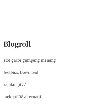
Blogroll
slot gacor gampang menang
Jeetbuzz Download
rajalangit77
jackpot108 alternatif