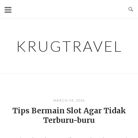
Skip
to
content
KRUGTRAVEL
MARCH 14, 2026
Tips Bermain Slot Agar Tidak
Terburu-buru