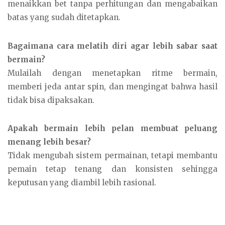
menaikkan bet tanpa perhitungan dan mengabaikan
batas yang sudah ditetapkan.
Bagaimana cara melatih diri agar lebih sabar saat
bermain?
Mulailah dengan menetapkan ritme bermain,
memberi jeda antar spin, dan mengingat bahwa hasil
tidak bisa dipaksakan.
Apakah bermain lebih pelan membuat peluang
menang lebih besar?
Tidak mengubah sistem permainan, tetapi membantu
pemain tetap tenang dan konsisten sehingga
keputusan yang diambil lebih rasional.