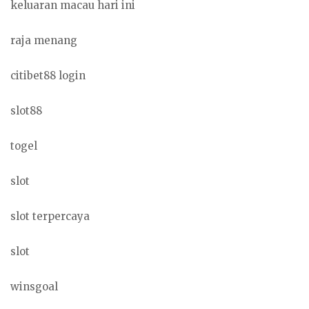
keluaran macau hari ini
raja menang
citibet88 login
slot88
togel
slot
slot terpercaya
slot
winsgoal