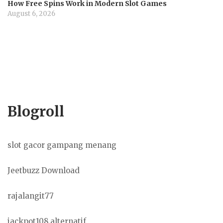
How Free Spins Work in Modern Slot Games
August 6, 2026
Blogroll
slot gacor gampang menang
Jeetbuzz Download
rajalangit77
jackpot108 alternatif