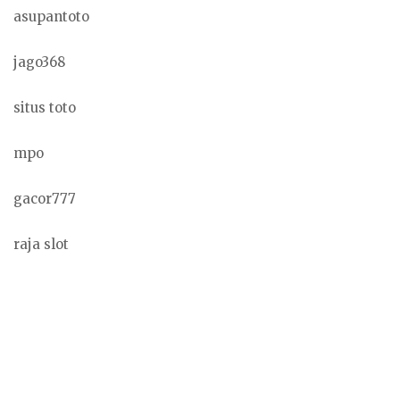
asupantoto
jago368
situs toto
mpo
gacor777
raja slot