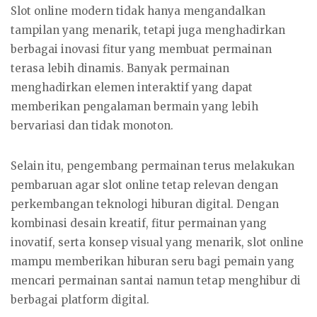
Slot online modern tidak hanya mengandalkan
tampilan yang menarik, tetapi juga menghadirkan
berbagai inovasi fitur yang membuat permainan
terasa lebih dinamis. Banyak permainan
menghadirkan elemen interaktif yang dapat
memberikan pengalaman bermain yang lebih
bervariasi dan tidak monoton.
Selain itu, pengembang permainan terus melakukan
pembaruan agar slot online tetap relevan dengan
perkembangan teknologi hiburan digital. Dengan
kombinasi desain kreatif, fitur permainan yang
inovatif, serta konsep visual yang menarik, slot online
mampu memberikan hiburan seru bagi pemain yang
mencari permainan santai namun tetap menghibur di
berbagai platform digital.