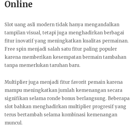
Online
Slot uang asli modern tidak hanya mengandalkan
tampilan visual, tetapi juga menghadirkan berbagai
fitur inovatif yang meningkatkan kualitas permainan.
Free spin menjadi salah satu fitur paling populer
karena memberikan kesempatan bermain tambahan
tanpa memerlukan taruhan baru.
Multiplier juga menjadi fitur favorit pemain karena
mampu meningkatkan jumlah kemenangan secara
signifikan selama ronde bonus berlangsung. Beberapa
slot bahkan menghadirkan multiplier progresif yang
terus bertambah selama kombinasi kemenangan
muncul.