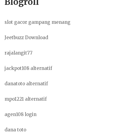
Blogroll
slot gacor gampang menang
Jeetbuzz Download
rajalangit77
jackpot108 alternatif
danatoto alternatif
mpo1221 alternatif
agen108 login
dana toto