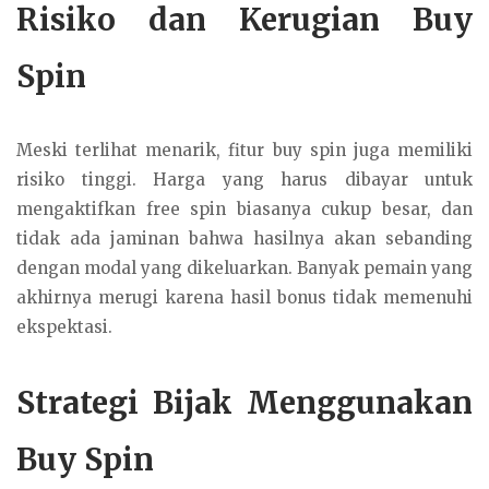
Risiko dan Kerugian Buy
Spin
Meski terlihat menarik, fitur buy spin juga memiliki
risiko tinggi. Harga yang harus dibayar untuk
mengaktifkan free spin biasanya cukup besar, dan
tidak ada jaminan bahwa hasilnya akan sebanding
dengan modal yang dikeluarkan. Banyak pemain yang
akhirnya merugi karena hasil bonus tidak memenuhi
ekspektasi.
Strategi Bijak Menggunakan
Buy Spin