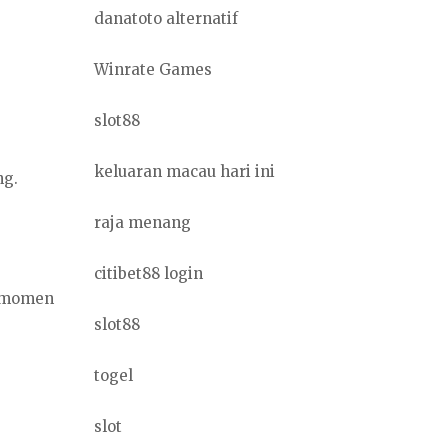
danatoto alternatif
Winrate Games
slot88
keluaran macau hari ini
ng.
raja menang
citibet88 login
t momen
slot88
togel
slot