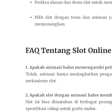
Periksa ulasan dan demo slot untuk meni
Pilih slot dengan tema dan animasi 
menyenangkan.
FAQ Tentang Slot Onlin
1. Apakah animasi halus memengaruhi pe
Tidak, animasi hanya meningkatkan penga
mekanisme slot.
2. Apakah slot dengan animasi halus mem
Slot ini bisa dimainkan di berbagai peran
spesifikasi cukup untuk grafis mulus.