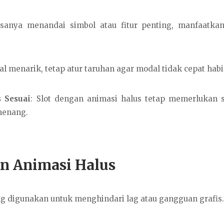
asanya menandai simbol atau fitur penting, manfaatka
ual menarik, tetap atur taruhan agar modal tidak cepat habi
s Sesuai
: Slot dengan animasi halus tetap memerlukan s
menang.
an Animasi Halus
g digunakan untuk menghindari lag atau gangguan grafis.