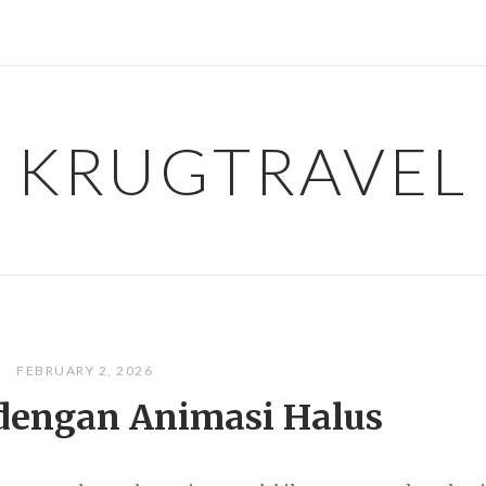
KRUGTRAVEL
FEBRUARY 2, 2026
 dengan Animasi Halus