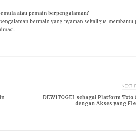
 pemula atau pemain berpengalaman?
 pengalaman bermain yang nyaman sekaligus membantu
nimasi.
NEXT
in
DEWITOGEL sebagai Platform Toto 
dengan Akses yang Fle