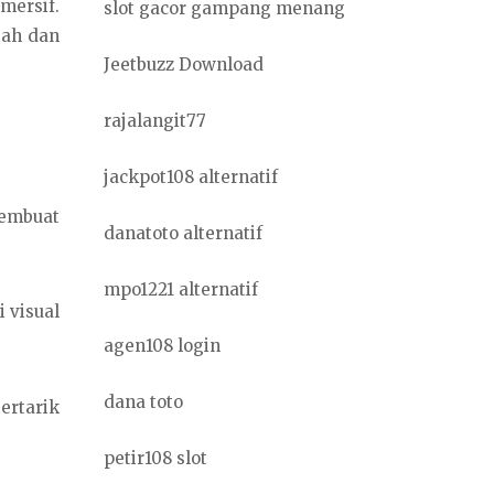
mersif.
slot gacor gampang menang
tah dan
Jeetbuzz Download
rajalangit77
jackpot108 alternatif
membuat
danatoto alternatif
mpo1221 alternatif
i visual
agen108 login
dana toto
ertarik
petir108 slot