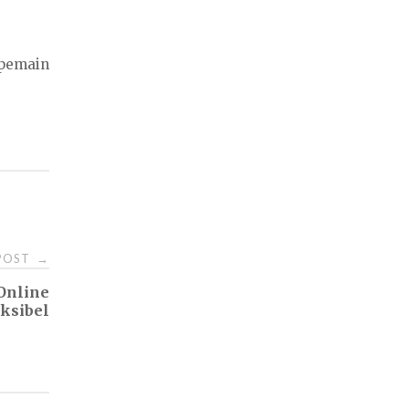
 pemain
 POST
→
Online
ksibel