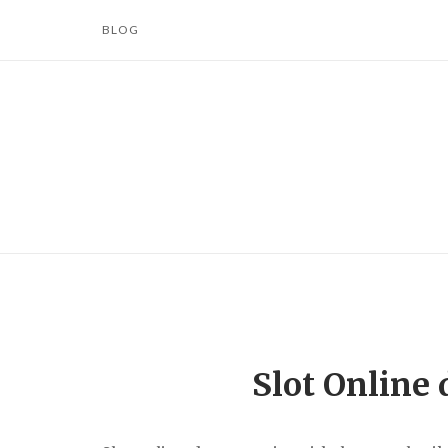
Skip
BLOG
to
content
Slot Online