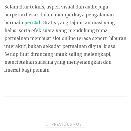
Selain fitur teknis, aspek visual dan audio juga
berperan besar dalam memperkaya pengalaman
bermain
pen 4d
. Grafis yang tajam, animasi yang
halus, serta efek suara yang mendukung tema
permainan membuat slot online terasa seperti hiburan
interaktif, bukan sekadar permainan digital biasa.
Setiap fitur dirancang untuk saling melengkapi,
menciptakan suasana yang menyenangkan dan
imersif bagi pemain.
Post
PREVIOUS POST
←