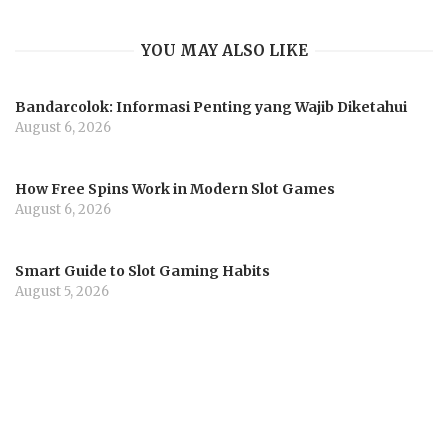
YOU MAY ALSO LIKE
Bandarcolok: Informasi Penting yang Wajib Diketahui
August 6, 2026
How Free Spins Work in Modern Slot Games
August 6, 2026
Smart Guide to Slot Gaming Habits
August 5, 2026