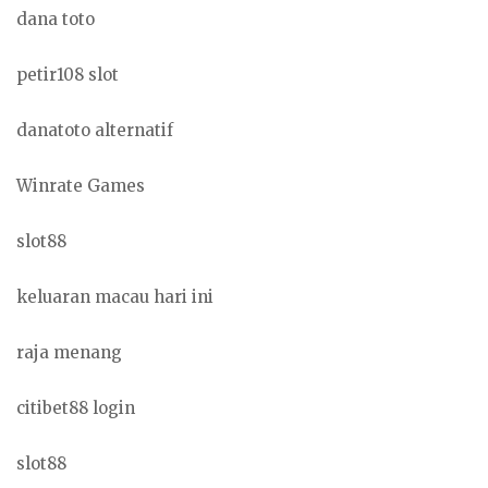
dana toto
petir108 slot
danatoto alternatif
Winrate Games
slot88
keluaran macau hari ini
raja menang
citibet88 login
slot88