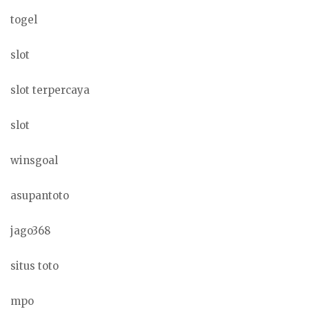
togel
slot
slot terpercaya
slot
winsgoal
asupantoto
jago368
situs toto
mpo