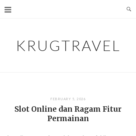
Skip
to
content
KRUGTRAVEL
FEBRUARY 5, 2026
Slot Online dan Ragam Fitur
Permainan