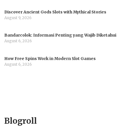
Discover Ancient Gods Slots with Mythical Stories
August 9, 2026
Bandarcolok: Informasi Penting yang Wajib Diketahui
August 6, 2026
How Free Spins Work in Modern Slot Games
August 6, 2026
Blogroll