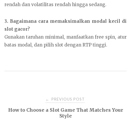
rendah dan volatilitas rendah hingga sedang.
3. Bagaimana cara memaksimalkan modal kecil di
slot gacor?
Gunakan taruhan minimal, manfaatkan free spin, atur
batas modal, dan pilih slot dengan RTP tinggi.
Post
PREVIOUS POST
←
How to Choose a Slot Game That Matches Your
navigation
Style