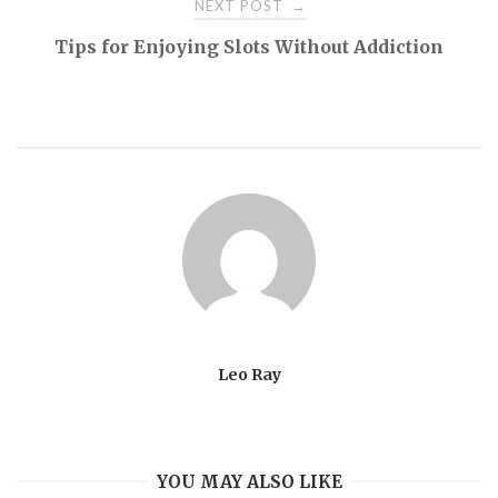
NEXT POST
→
Tips for Enjoying Slots Without Addiction
Leo Ray
YOU MAY ALSO LIKE