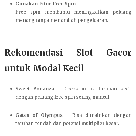
Gunakan Fitur Free Spin
Free spin membantu meningkatkan peluang
menang tanpa menambah pengeluaran.
Rekomendasi Slot Gacor
untuk Modal Kecil
Sweet Bonanza
– Cocok untuk taruhan kecil
dengan peluang free spin sering muncul.
Gates of Olympus
– Bisa dimainkan dengan
taruhan rendah dan potensi multiplier besar.