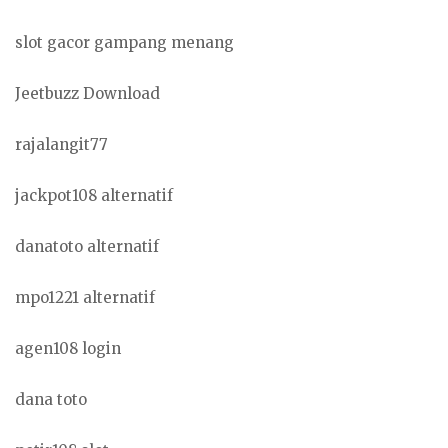
slot gacor gampang menang
Jeetbuzz Download
rajalangit77
jackpot108 alternatif
danatoto alternatif
mpo1221 alternatif
agen108 login
dana toto