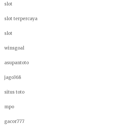
slot
slot terpercaya
slot
winsgoal
asupantoto
jago368
situs toto
mpo
gacor777