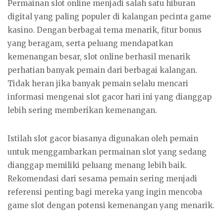
Permainan slot online menjadi salah satu hiburan
digital yang paling populer di kalangan pecinta game
kasino. Dengan berbagai tema menarik, fitur bonus
yang beragam, serta peluang mendapatkan
kemenangan besar, slot online berhasil menarik
perhatian banyak pemain dari berbagai kalangan.
Tidak heran jika banyak pemain selalu mencari
informasi mengenai slot gacor hari ini yang dianggap
lebih sering memberikan kemenangan.
Istilah slot gacor biasanya digunakan oleh pemain
untuk menggambarkan permainan slot yang sedang
dianggap memiliki peluang menang lebih baik.
Rekomendasi dari sesama pemain sering menjadi
referensi penting bagi mereka yang ingin mencoba
game slot dengan potensi kemenangan yang menarik.