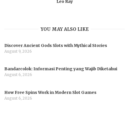
Leo Ray
YOU MAY ALSO LIKE
Discover Ancient Gods Slots with Mythical Stories
August 9, 2026
Bandarcolok: Informasi Penting yang Wajib Diketahui
August 6, 2026
How Free Spins Work in Modern Slot Games
August 6, 2026