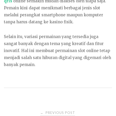
qris
online semakin mudah diakses oleh siapa saja.
Pemain kini dapat menikmati berbagai jenis slot
melalui perangkat smartphone maupun komputer
tanpa harus datang ke kasino fisik.
Selain itu, variasi permainan yang tersedia juga
sangat banyak dengan tema yang kreatif dan fitur
inovatif. Hal ini membuat permainan slot online tetap
menjadi salah satu hiburan digital yang digemari oleh
banyak pemain.
Post
PREVIOUS POST
←