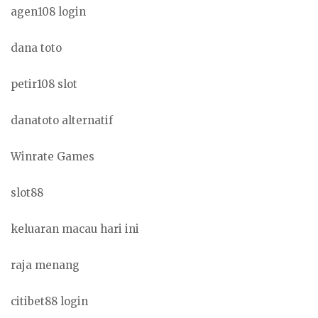
agen108 login
dana toto
petir108 slot
danatoto alternatif
Winrate Games
slot88
keluaran macau hari ini
raja menang
citibet88 login