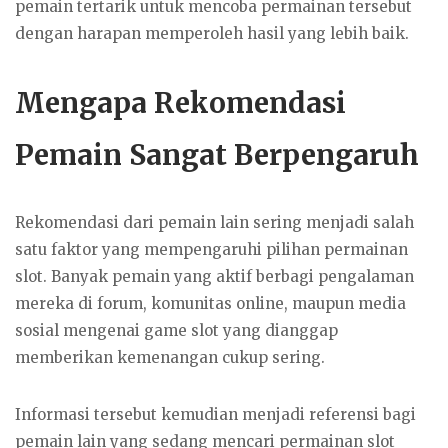
pemain tertarik untuk mencoba permainan tersebut
dengan harapan memperoleh hasil yang lebih baik.
Mengapa Rekomendasi
Pemain Sangat Berpengaruh
Rekomendasi dari pemain lain sering menjadi salah
satu faktor yang mempengaruhi pilihan permainan
slot. Banyak pemain yang aktif berbagi pengalaman
mereka di forum, komunitas online, maupun media
sosial mengenai game slot yang dianggap
memberikan kemenangan cukup sering.
Informasi tersebut kemudian menjadi referensi bagi
pemain lain yang sedang mencari permainan slot