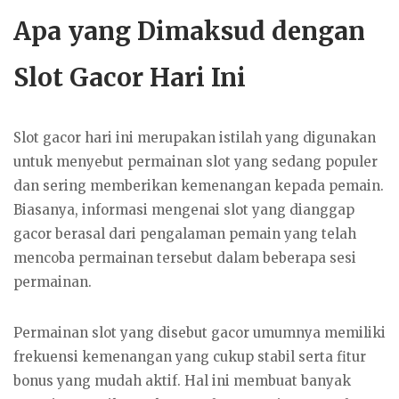
Apa yang Dimaksud dengan
Slot Gacor Hari Ini
Slot gacor hari ini merupakan istilah yang digunakan
untuk menyebut permainan slot yang sedang populer
dan sering memberikan kemenangan kepada pemain.
Biasanya, informasi mengenai slot yang dianggap
gacor berasal dari pengalaman pemain yang telah
mencoba permainan tersebut dalam beberapa sesi
permainan.
Permainan slot yang disebut gacor umumnya memiliki
frekuensi kemenangan yang cukup stabil serta fitur
bonus yang mudah aktif. Hal ini membuat banyak