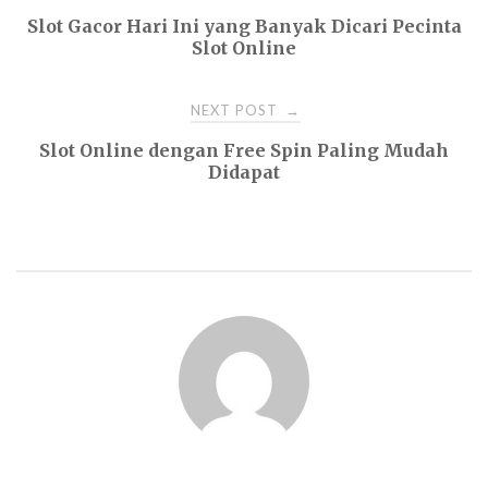
Slot Gacor Hari Ini yang Banyak Dicari Pecinta
navigation
Slot Online
NEXT POST
→
Slot Online dengan Free Spin Paling Mudah
Didapat