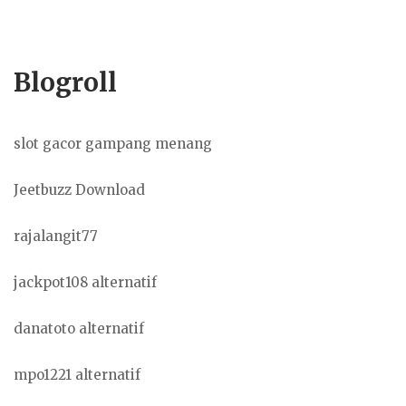
Blogroll
slot gacor gampang menang
Jeetbuzz Download
rajalangit77
jackpot108 alternatif
danatoto alternatif
mpo1221 alternatif