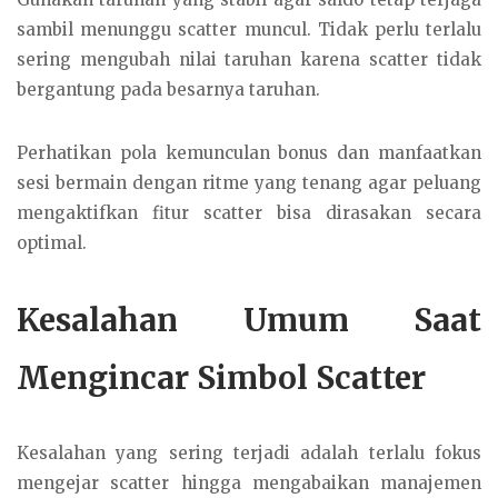
sambil menunggu scatter muncul. Tidak perlu terlalu
sering mengubah nilai taruhan karena scatter tidak
bergantung pada besarnya taruhan.
Perhatikan pola kemunculan bonus dan manfaatkan
sesi bermain dengan ritme yang tenang agar peluang
mengaktifkan fitur scatter bisa dirasakan secara
optimal.
Kesalahan Umum Saat
Mengincar Simbol Scatter
Kesalahan yang sering terjadi adalah terlalu fokus
mengejar scatter hingga mengabaikan manajemen