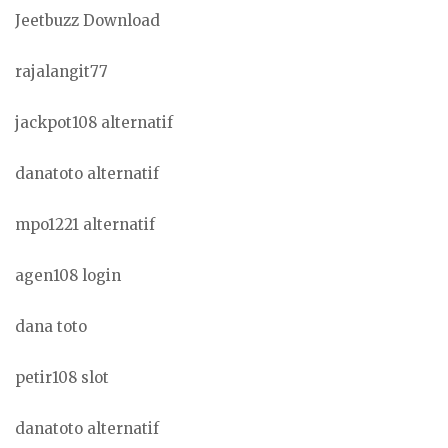
Jeetbuzz Download
rajalangit77
jackpot108 alternatif
danatoto alternatif
mpo1221 alternatif
agen108 login
dana toto
petir108 slot
danatoto alternatif