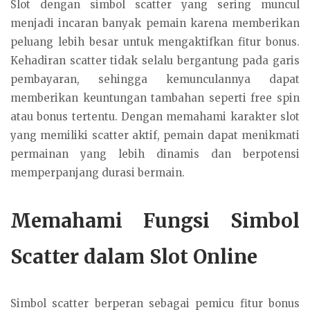
Slot dengan simbol scatter yang sering muncul
menjadi incaran banyak pemain karena memberikan
peluang lebih besar untuk mengaktifkan fitur bonus.
Kehadiran scatter tidak selalu bergantung pada garis
pembayaran, sehingga kemunculannya dapat
memberikan keuntungan tambahan seperti free spin
atau bonus tertentu. Dengan memahami karakter slot
yang memiliki scatter aktif, pemain dapat menikmati
permainan yang lebih dinamis dan berpotensi
memperpanjang durasi bermain.
Memahami Fungsi Simbol
Scatter dalam Slot Online
Simbol scatter berperan sebagai pemicu fitur bonus