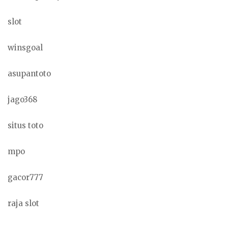
slot
winsgoal
asupantoto
jago368
situs toto
mpo
gacor777
raja slot