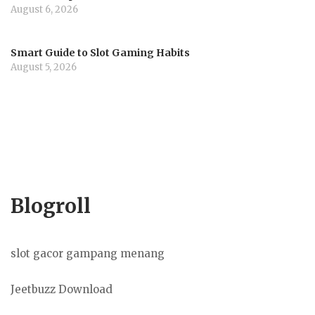
August 6, 2026
Smart Guide to Slot Gaming Habits
August 5, 2026
Blogroll
slot gacor gampang menang
Jeetbuzz Download