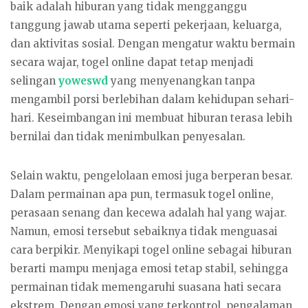
baik adalah hiburan yang tidak mengganggu
tanggung jawab utama seperti pekerjaan, keluarga,
dan aktivitas sosial. Dengan mengatur waktu bermain
secara wajar, togel online dapat tetap menjadi
selingan
yoweswd
yang menyenangkan tanpa
mengambil porsi berlebihan dalam kehidupan sehari-
hari. Keseimbangan ini membuat hiburan terasa lebih
bernilai dan tidak menimbulkan penyesalan.
Selain waktu, pengelolaan emosi juga berperan besar.
Dalam permainan apa pun, termasuk togel online,
perasaan senang dan kecewa adalah hal yang wajar.
Namun, emosi tersebut sebaiknya tidak menguasai
cara berpikir. Menyikapi togel online sebagai hiburan
berarti mampu menjaga emosi tetap stabil, sehingga
permainan tidak memengaruhi suasana hati secara
ekstrem. Dengan emosi yang terkontrol, pengalaman