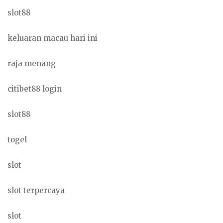
slot88
keluaran macau hari ini
raja menang
citibet88 login
slot88
togel
slot
slot terpercaya
slot