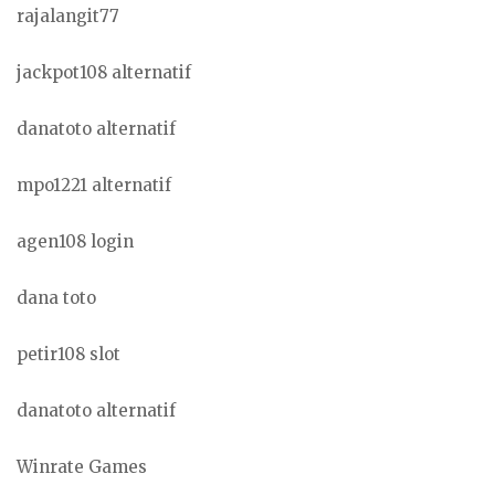
rajalangit77
jackpot108 alternatif
danatoto alternatif
mpo1221 alternatif
agen108 login
dana toto
petir108 slot
danatoto alternatif
Winrate Games