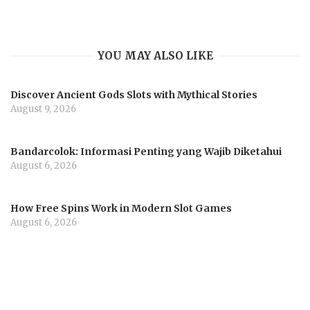
YOU MAY ALSO LIKE
Discover Ancient Gods Slots with Mythical Stories
August 9, 2026
Bandarcolok: Informasi Penting yang Wajib Diketahui
August 6, 2026
How Free Spins Work in Modern Slot Games
August 6, 2026