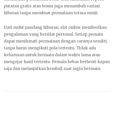
putaran gratis atau bonus juga menambah variasi
hiburan tanpa membuat permainan terasa rumit.
Dari sudut pandang hiburan, slot online memberikan
pengalaman yang bersifat personal. Setiap pemain
dapat menikmati permainan dengan caranya sendiri,
tanpa harus mengikuti pola tertentu. Tidak ada
keharusan untuk bermain dalam waktu lama atau
mengejar hasil tertentu. Pemain bebas berhenti kapan
saja dan melanjutkan kembali saat ingin bermain.