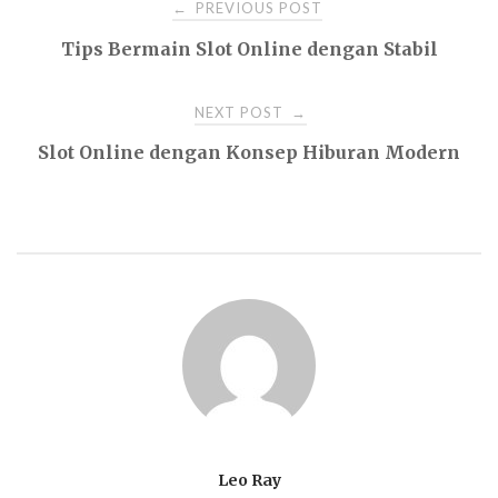
Post
PREVIOUS POST
←
Tips Bermain Slot Online dengan Stabil
navigation
NEXT POST
→
Slot Online dengan Konsep Hiburan Modern
Leo Ray