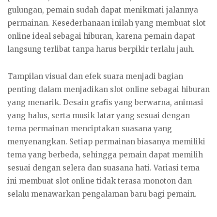
gulungan, pemain sudah dapat menikmati jalannya
permainan. Kesederhanaan inilah yang membuat slot
online ideal sebagai hiburan, karena pemain dapat
langsung terlibat tanpa harus berpikir terlalu jauh.
Tampilan visual dan efek suara menjadi bagian
penting dalam menjadikan slot online sebagai hiburan
yang menarik. Desain grafis yang berwarna, animasi
yang halus, serta musik latar yang sesuai dengan
tema permainan menciptakan suasana yang
menyenangkan. Setiap permainan biasanya memiliki
tema yang berbeda, sehingga pemain dapat memilih
sesuai dengan selera dan suasana hati. Variasi tema
ini membuat slot online tidak terasa monoton dan
selalu menawarkan pengalaman baru bagi pemain.