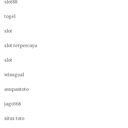
slot88
togel
slot
slot terpercaya
slot
winsgoal
asupantoto
jago368
situs toto