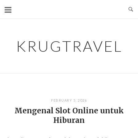
Skip
to
content
KRUGTRAVEL
FEBRUARY 5, 2026
Mengenal Slot Online untuk
Hiburan