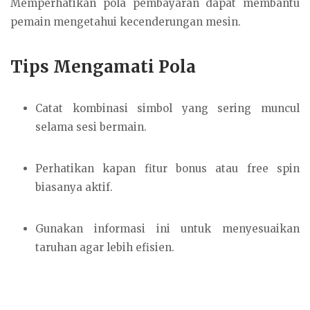
Memperhatikan pola pembayaran dapat membantu
pemain mengetahui kecenderungan mesin.
Tips Mengamati Pola
Catat kombinasi simbol yang sering muncul
selama sesi bermain.
Perhatikan kapan fitur bonus atau free spin
biasanya aktif.
Gunakan informasi ini untuk menyesuaikan
taruhan agar lebih efisien.