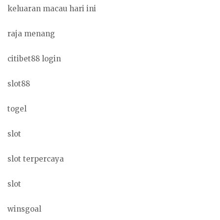
keluaran macau hari ini
raja menang
citibet88 login
slot88
togel
slot
slot terpercaya
slot
winsgoal