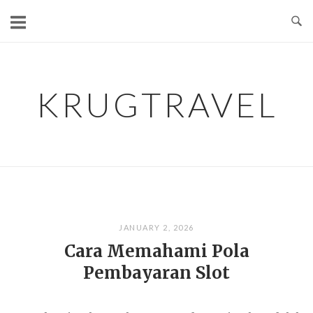
Skip
to
content
KRUGTRAVEL
JANUARY 2, 2026
Cara Memahami Pola
Pembayaran Slot