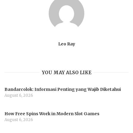
Leo Ray
YOU MAY ALSO LIKE
Bandarcolok: Informasi Penting yang Wajib Diketahui
August 6, 2026
How Free Spins Work in Modern Slot Games
August 6, 2026