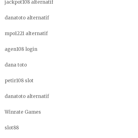
jackpot108 alternatif
danatoto alternatif
mpo1221 alternatif
agen108 login
dana toto
petir108 slot
danatoto alternatif
Winrate Games
slot88