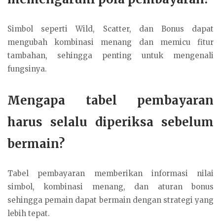
Simbol seperti Wild, Scatter, dan Bonus dapat
mengubah kombinasi menang dan memicu fitur
tambahan, sehingga penting untuk mengenali
fungsinya.
Mengapa tabel pembayaran
harus selalu diperiksa sebelum
bermain?
Tabel pembayaran memberikan informasi nilai
simbol, kombinasi menang, dan aturan bonus
sehingga pemain dapat bermain dengan strategi yang
lebih tepat.