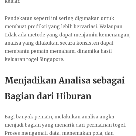
keluar.
Pendekatan seperti ini sering digunakan untuk
membuat prediksi yang lebih bervariasi. Walaupun
tidak ada metode yang dapat menjamin kemenangan,
analisa yang dilakukan secara konsisten dapat
membantu pemain memahami dinamika hasil
keluaran togel Singapore.
Menjadikan Analisa sebagai
Bagian dari Hiburan
Bagi banyak pemain, melakukan analisa angka
menjadi bagian yang menarik dari permainan togel.
Proses mengamati data, menemukan pola, dan