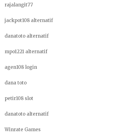
rajalangit77
jackpot108 alternatif
danatoto alternatif
mpo1221 alternatif
agen108 login
dana toto
petir108 slot
danatoto alternatif
Winrate Games