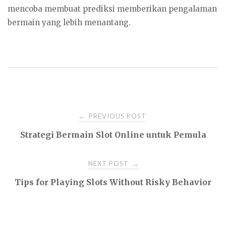
mencoba membuat prediksi memberikan pengalaman
bermain yang lebih menantang.
Post
PREVIOUS POST
←
Strategi Bermain Slot Online untuk Pemula
navigation
NEXT POST
→
Tips for Playing Slots Without Risky Behavior