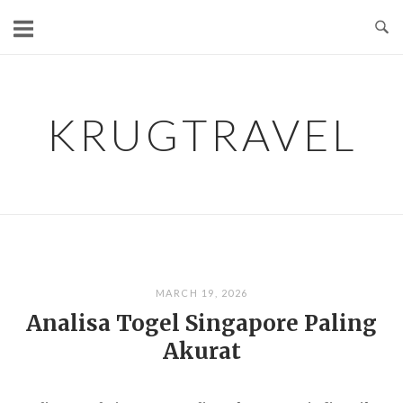
Skip
to
content
KRUGTRAVEL
MARCH 19, 2026
Analisa Togel Singapore Paling
Akurat